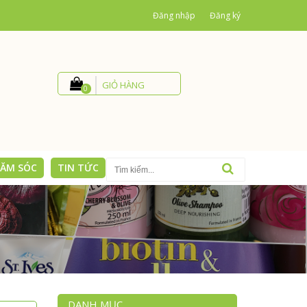
Đăng nhập
Đăng ký
GIỎ HÀNG
0
ĂM SÓC
TIN TỨC
LIÊN HỆ
DANH MỤC