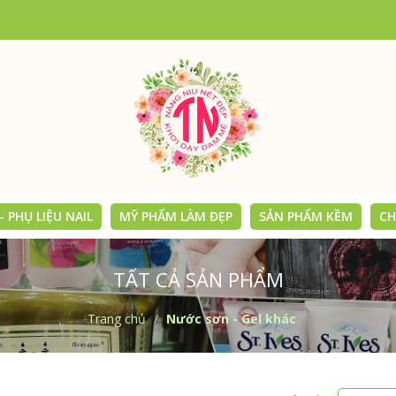
 PHỤ LIỆU NAIL
MỸ PHẨM LÀM ĐẸP
SẢN PHẨM KỀM
CH
TẤT CẢ SẢN PHẨM
Trang chủ
Nước sơn - Gel khác