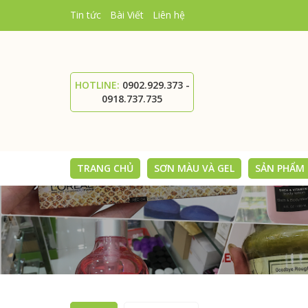
Tin tức
Bài Viết
Liên hệ
HOTLINE:
0902.929.373 -
0918.737.735
TRANG CHỦ
SƠN MÀU VÀ GEL
SẢN PHẨM -