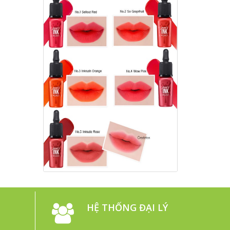
HỆ THỐNG ĐẠI LÝ
N