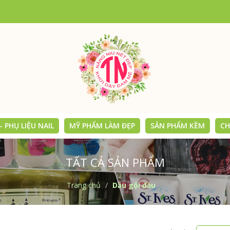
 PHỤ LIỆU NAIL
MỸ PHẨM LÀM ĐẸP
SẢN PHẨM KỀM
CH
TẤT CẢ SẢN PHẨM
Trang chủ
Dầu gội đầu