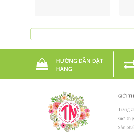
HƯỚNG DẪN ĐẶT
HÀNG
GIỚI TH
Trang c
Giới thi
Sản ph