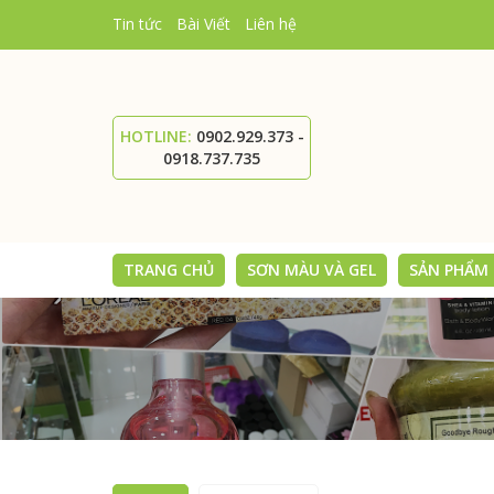
Tin tức
Bài Viết
Liên hệ
HOTLINE:
0902.929.373 -
0918.737.735
TRANG CHỦ
SƠN MÀU VÀ GEL
SẢN PHẨM -