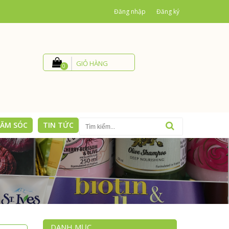
Đăng nhập
Đăng ký
GIỎ HÀNG
0
ĂM SÓC
TIN TỨC
LIÊN HỆ
DANH MỤC