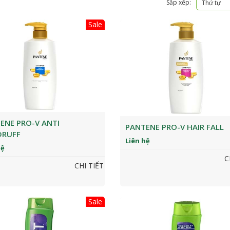
Sắp xếp:
Thứ tự
Sale
ENE PRO-V ANTI
PANTENE PRO-V HAIR FALL
DRUFF
Liên hệ
hệ
C
CHI TIẾT
Sale